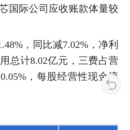
期中芯国际公司应收账款体量较
8%，同比减7.02%，净利
费用总计8.02亿元，三费占营
减0.05%，每股经营性现金流