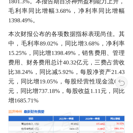
1801.3%。本报告期百济神州盈利能力上升，
毛利率同比增幅3.68%，净利率同比增幅
1398.49%。
本次财报公布的各项数据指标表现尚佳。其
中，毛利率89.02%，同比增3.68%，净利率
15.25%，同比增1398.49%，销售费用、管理
费用、财务费用总计40.32亿元，三费占营收
比38.24%，同比减5.92%，每股净资产21.43
元，同比增19.05%，每股经营性现金流0.88
元，同比增737.18%，每股收益1.11元，同比
增1685.71%