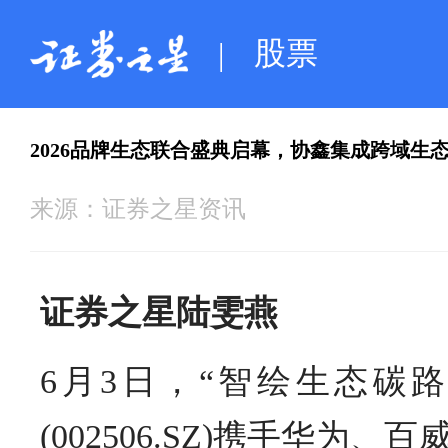
股票
|
2026品牌生态联合盛典启幕，协鑫集成跨域生
来源：
证券之星资讯
证券之星陆雯燕
6月3日，“智绘生态碳
(002506.SZ)携手