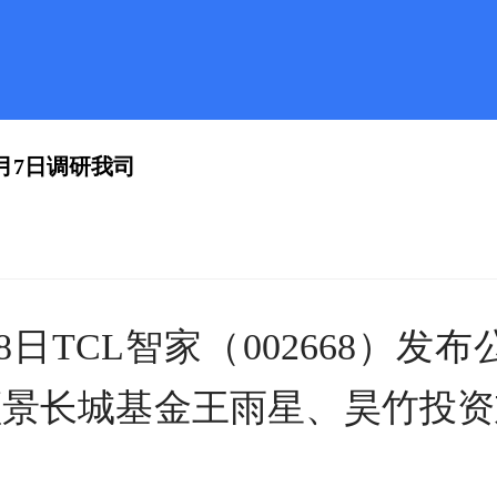
月7日调研我司
8日TCL智家（002668）
景长城基金王雨星、昊竹投资刘彪