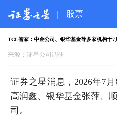
股票
|
TCL智家：中金公司、银华基金等多家机构于7
来源：
证星公司调研
证券之星消息，2026年7月
高润鑫、银华基金张萍、顺
司。