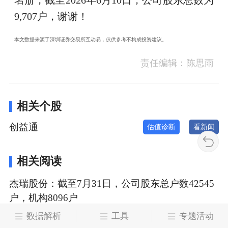
名册，截至2026年6月10日，公司股东总数为
9,707户，谢谢！
本文数据来源于深圳证券交易所互动易，仅供参考不构成投资建议。
责任编辑：陈思雨
相关个股
创益通
估值诊断
看新闻
相关阅读
杰瑞股份：截至7月31日，公司股东总户数42545
户，机构8096户
2026-08-08
证星互动追踪
数据解析
工具
专题活动