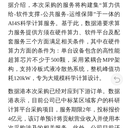
据介绍，本次采购的服务将构建集“算力供
给-软件支撑-公共服务-运维保障”于一体的
AI4S科学计算服务。基于此，数据港要求算
力服务提供方须在硬件算力、软件平台及配
套服务三个方面满足相关条件，其中在硬件
算力方面的条件为：单台设备包含的高性能
超算芯片不少于500颗，采用紧耦合MPP架
构，支持冷板式液冷散热系统，整机峰值功
耗120kW，专为大规模科学计算设计。
数据港本次采购已经对应到下游订单。数据
港表示，目前公司已中标某区域客户的科研
计算平台采购项目，服务期限2年，投标报价
4亿元，该订单预计将贡献营业收入并使用本
次采购涉及的相关服务。此外，公司目前还