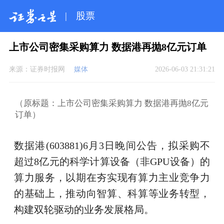
|
股票
上市公司密集采购算力 数据港再抛8亿元订单
来源：
证券时报网
媒体
2026-06-03 21:31:21
（原标题：上市公司密集采购算力 数据港再抛8亿元
订单）
数据港(603881)6月3日晚间公告，拟采购不
超过8亿元的科学计算设备（非GPU设备）的
算力服务，以期在夯实现有算力主业竞争力
的基础上，推动向智算、科算等业务转型，
构建双轮驱动的业务发展格局。