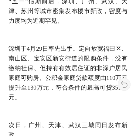
“五一”假期前后，深圳、广州、武汉、天
津、苏州等城市密集发布楼市新政，密度与
力度均为近期罕见。
深圳于
4
月
29
日率先出手。定向放宽福田区、
南山区、宝安区新安街道的限购条件，没有
缴纳社保、但持有有效居住证的非深户居民
家庭可购房。公积金家庭贷款额度由
110
万元
提升至
130
万元，符合条件的最高可贷
351
万
元。
次日，广州、天津、武汉三城同日发布新
政。