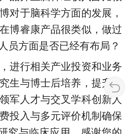
博对于脑科学方面的发展，
在博睿康产品很类似，做过
人员方面是否已经有布局？
，进行相关产业投资和业务
究生与博士后培养，提升骨
领军人才与交叉学科创新人
费投入与多元评价机制确保
关研究与临床应用。感谢您的